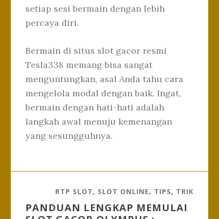
setiap sesi bermain dengan lebih
percaya diri.
Bermain di situs slot gacor resmi
Tesla338
memang bisa sangat
menguntungkan, asal Anda tahu cara
mengelola modal dengan baik. Ingat,
bermain dengan hati-hati adalah
langkah awal menuju kemenangan
yang sesungguhnya.
RTP SLOT
,
SLOT ONLINE
,
TIPS
,
TRIK
PANDUAN LENGKAP MEMULAI