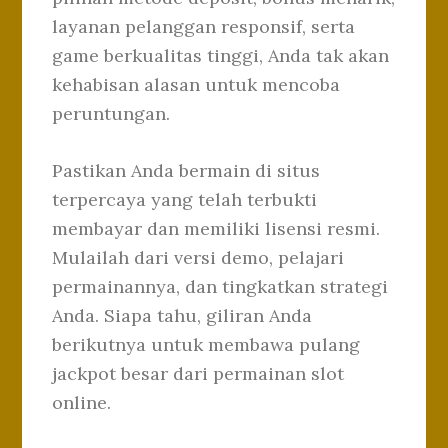
layanan pelanggan responsif, serta
game berkualitas tinggi, Anda tak akan
kehabisan alasan untuk mencoba
peruntungan.
Pastikan Anda bermain di situs
terpercaya yang telah terbukti
membayar dan memiliki lisensi resmi.
Mulailah dari versi demo, pelajari
permainannya, dan tingkatkan strategi
Anda. Siapa tahu, giliran Anda
berikutnya untuk membawa pulang
jackpot besar dari permainan slot
online.