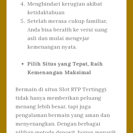
Menghindari kerugian akibat
ketidaktahuan
Setelah merasa cukup familiar,
Anda bisa beralih ke versi uang
asli dan mulai mengejar
kemenangan nyata.
Pilih Situs yang Tepat, Raih
Kemenangan Maksimal
Bermain di situs Slot RTP Tertinggi
tidak hanya memberikan peluang
menang lebih besar, tapi juga
pengalaman bermain yang aman dan
menyenangkan. Dengan berbagai
pilihan metode deposit, bonus menarik,