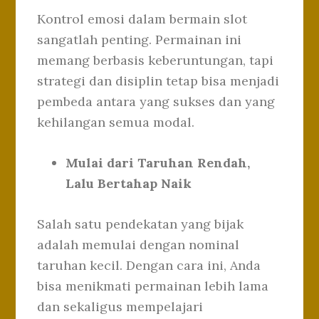
Kontrol emosi dalam bermain slot
sangatlah penting. Permainan ini
memang berbasis keberuntungan, tapi
strategi dan disiplin tetap bisa menjadi
pembeda antara yang sukses dan yang
kehilangan semua modal.
Mulai dari Taruhan Rendah,
Lalu Bertahap Naik
Salah satu pendekatan yang bijak
adalah memulai dengan nominal
taruhan kecil. Dengan cara ini, Anda
bisa menikmati permainan lebih lama
dan sekaligus mempelajari