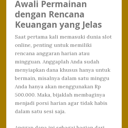
Awali Permainan
dengan Rencana
Keuangan yang Jelas
Saat pertama kali memasuki dunia slot
online, penting untuk memiliki
rencana anggaran harian atau
mingguan. Anggaplah Anda sudah
menyiapkan dana khusus hanya untuk
bermain, misalnya dalam satu minggu
Anda hanya akan menggunakan Rp
500.000. Maka, bijaklah membaginya
menjadi porsi harian agar tidak habis
dalam satu sesi saja.
Anggap dana ini sebagai bagian dari