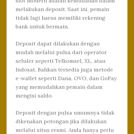
slot modern adalah kemudahan dalam
melakukan deposit. Saat ini, pemain
tidak lagi harus memiliki rekening
bank untuk bermain.
Deposit dapat dilakukan dengan
mudah melalui pulsa dari operator
seluler seperti Telkomsel, XL, atau
Indosat. Bahkan tersedia juga metode
e-wallet seperti Dana, OVO, dan GoPay
yang memudahkan pemain dalam
mengisi saldo.
Deposit dengan pulsa umumnya tidak
dikenakan potongan jika dilakukan
melalui situs resmi. Anda hanya perlu