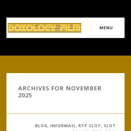
Skip
Skip
to
to
main
primary
content
sidebar
MENU
ARCHIVES FOR NOVEMBER
2025
BLOG
,
INFORMASI
,
RTP SLOT
,
SLOT