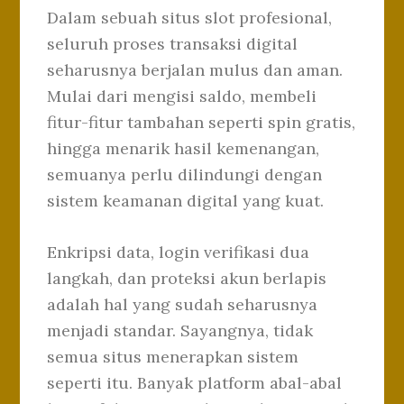
Dalam sebuah situs slot profesional,
seluruh proses transaksi digital
seharusnya berjalan mulus dan aman.
Mulai dari mengisi saldo, membeli
fitur-fitur tambahan seperti spin gratis,
hingga menarik hasil kemenangan,
semuanya perlu dilindungi dengan
sistem keamanan digital yang kuat.
Enkripsi data, login verifikasi dua
langkah, dan proteksi akun berlapis
adalah hal yang sudah seharusnya
menjadi standar.
Sayangnya, tidak
semua situs menerapkan sistem
seperti itu. Banyak platform abal-abal