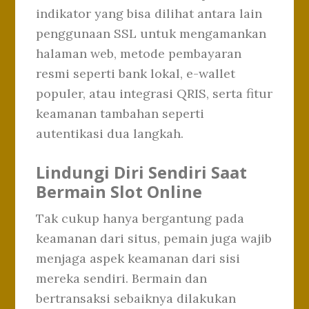
indikator yang bisa dilihat antara lain
penggunaan SSL untuk mengamankan
halaman web, metode pembayaran
resmi seperti bank lokal, e-wallet
populer, atau integrasi QRIS, serta fitur
keamanan tambahan seperti
autentikasi dua langkah.
Lindungi Diri Sendiri Saat
Bermain Slot Online
Tak cukup hanya bergantung pada
keamanan dari situs, pemain juga wajib
menjaga aspek keamanan dari sisi
mereka sendiri. Bermain dan
bertransaksi sebaiknya dilakukan