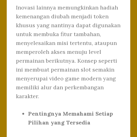
Inovasi lainnya memungkinkan hadiah
kemenangan diubah menjadi token
khusus yang nantinya dapat digunakan
untuk membuka fitur tambahan,
menyelesaikan misi tertentu, ataupun
memperoleh akses menuju level
permainan berikutnya. Konsep seperti
ini membuat permainan slot semakin
menyerupai video game modern yang
memiliki alur dan perkembangan
karakter.
Pentingnya Memahami Setiap
Pilihan yang Tersedia