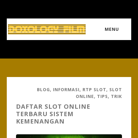
Skip
Skip
to
to
main
primary
content
sidebar
MENU
BLOG
,
INFORMASI
,
RTP SLOT
,
SLOT
ONLINE
,
TIPS
,
TRIK
DAFTAR SLOT ONLINE
TERBARU SISTEM
KEMENANGAN