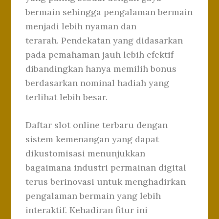
bermain sehingga pengalaman bermain
menjadi lebih nyaman dan
terarah.
Pendekatan yang didasarkan
pada pemahaman jauh lebih efektif
dibandingkan hanya memilih bonus
berdasarkan nominal hadiah yang
terlihat lebih besar.
Daftar slot online terbaru dengan
sistem kemenangan yang dapat
dikustomisasi menunjukkan
bagaimana industri permainan digital
terus berinovasi untuk menghadirkan
pengalaman bermain yang lebih
interaktif. Kehadiran fitur ini