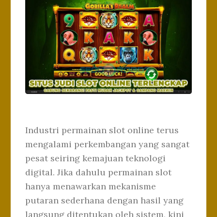
Industri permainan slot online terus
mengalami perkembangan yang sangat
pesat seiring kemajuan teknologi
digital. Jika dahulu permainan slot
hanya menawarkan mekanisme
putaran sederhana dengan hasil yang
langsung ditentukan oleh sistem, kini