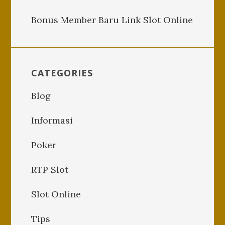
Bonus Member Baru Link Slot Online
CATEGORIES
Blog
Informasi
Poker
RTP Slot
Slot Online
Tips