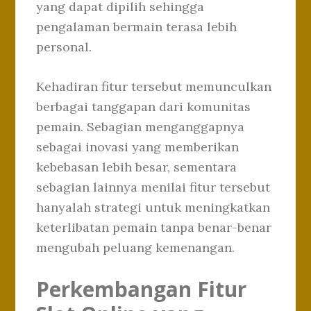
yang dapat dipilih sehingga
pengalaman bermain terasa lebih
personal.
Kehadiran fitur tersebut memunculkan
berbagai tanggapan dari komunitas
pemain. Sebagian menganggapnya
sebagai inovasi yang memberikan
kebebasan lebih besar, sementara
sebagian lainnya menilai fitur tersebut
hanyalah strategi untuk meningkatkan
keterlibatan pemain tanpa benar-benar
mengubah peluang kemenangan.
Perkembangan Fitur