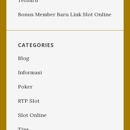
Terbaru
Bonus Member Baru Link Slot Online
CATEGORIES
Blog
Informasi
Poker
RTP Slot
Slot Online
Tips