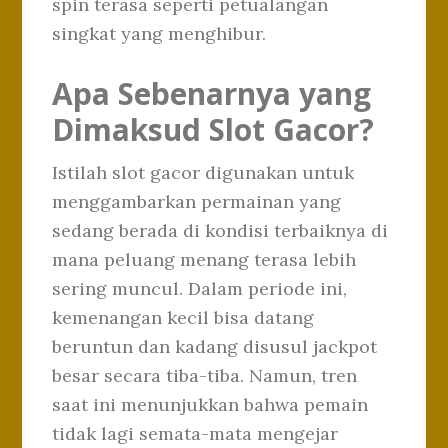
spin terasa seperti petualangan
singkat yang menghibur.
Apa Sebenarnya yang
Dimaksud Slot Gacor?
Istilah slot gacor digunakan untuk
menggambarkan permainan yang
sedang berada di kondisi terbaiknya di
mana peluang menang terasa lebih
sering muncul. Dalam periode ini,
kemenangan kecil bisa datang
beruntun dan kadang disusul jackpot
besar secara tiba-tiba.
Namun, tren
saat ini menunjukkan bahwa pemain
tidak lagi semata-mata mengejar