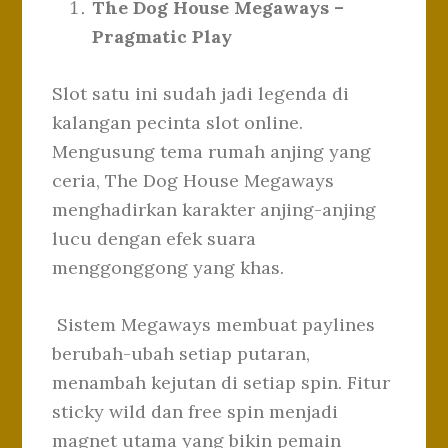
The Dog House Megaways –
Pragmatic Play
Slot satu ini sudah jadi legenda di
kalangan pecinta slot online.
Mengusung tema rumah anjing yang
ceria, The Dog House Megaways
menghadirkan karakter anjing-anjing
lucu dengan efek suara
menggonggong yang khas.
Sistem Megaways membuat paylines
berubah-ubah setiap putaran,
menambah kejutan di setiap spin. Fitur
sticky wild dan free spin menjadi
magnet utama yang bikin pemain