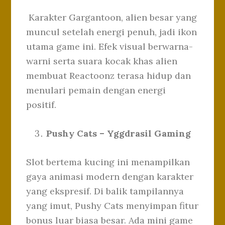
Karakter Gargantoon, alien besar yang
muncul setelah energi penuh, jadi ikon
utama game ini. Efek visual berwarna-
warni serta suara kocak khas alien
membuat Reactoonz terasa hidup dan
menulari pemain dengan energi
positif.
Pushy Cats – Yggdrasil Gaming
Slot bertema kucing ini menampilkan
gaya animasi modern dengan karakter
yang ekspresif. Di balik tampilannya
yang imut, Pushy Cats menyimpan fitur
bonus luar biasa besar. Ada mini game