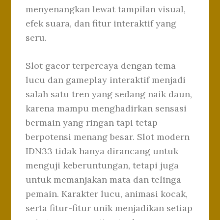
menyenangkan lewat tampilan visual,
efek suara, dan fitur interaktif yang
seru.
Slot gacor terpercaya dengan tema
lucu dan gameplay interaktif menjadi
salah satu tren yang sedang naik daun,
karena mampu menghadirkan sensasi
bermain yang ringan tapi tetap
berpotensi menang besar.
Slot modern
IDN33 tidak hanya dirancang untuk
menguji keberuntungan, tetapi juga
untuk memanjakan mata dan telinga
pemain. Karakter lucu, animasi kocak,
serta fitur-fitur unik menjadikan setiap