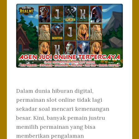
Dalam dunia hiburan digital,
permainan slot online tidak lagi
sekadar soal mencari kemenangan
besar. Kini, banyak pemain justru
memilih permainan yang bisa
memberikan pengalaman