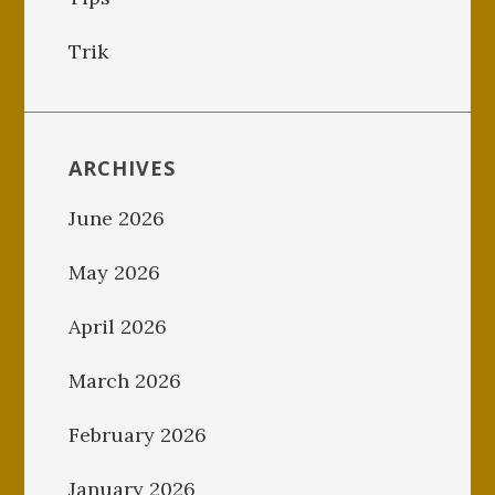
Trik
ARCHIVES
June 2026
May 2026
April 2026
March 2026
February 2026
January 2026