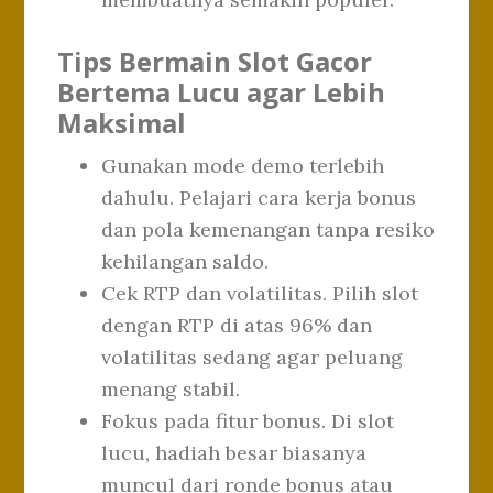
Tips Bermain Slot Gacor
Bertema Lucu agar Lebih
Maksimal
Gunakan mode demo terlebih
dahulu. Pelajari cara kerja bonus
dan pola kemenangan tanpa resiko
kehilangan saldo.
Cek RTP dan volatilitas. Pilih slot
dengan RTP di atas 96% dan
volatilitas sedang agar peluang
menang stabil.
Fokus pada fitur bonus. Di slot
lucu, hadiah besar biasanya
muncul dari ronde bonus atau