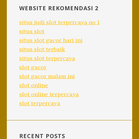
WEBSITE REKOMENDASI 2
situs judi slot terpercaya no 1
situs slot
situs slot gacor hari ini
situs slot terbaik
situs slot terpercaya
slot gacor
slot gacor malam ini
slot online
slot online terpercaya
slot terpercaya
RECENT POSTS