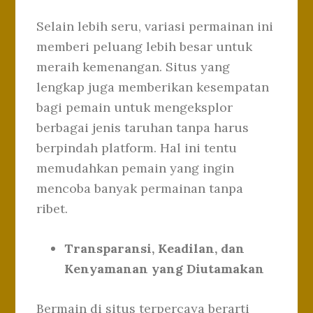
Selain lebih seru, variasi permainan ini
memberi peluang lebih besar untuk
meraih kemenangan.
Situs yang
lengkap juga memberikan kesempatan
bagi pemain untuk mengeksplor
berbagai jenis taruhan tanpa harus
berpindah platform. Hal ini tentu
memudahkan pemain yang ingin
mencoba banyak permainan tanpa
ribet.
Transparansi, Keadilan, dan
Kenyamanan yang Diutamakan
Bermain di situs terpercaya berarti