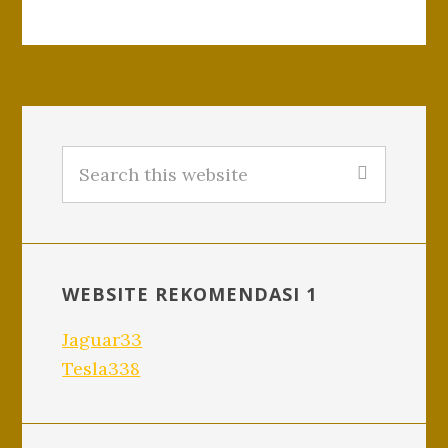
Primary
Sidebar
Search
this
website
WEBSITE REKOMENDASI 1
Jaguar33
Tesla338