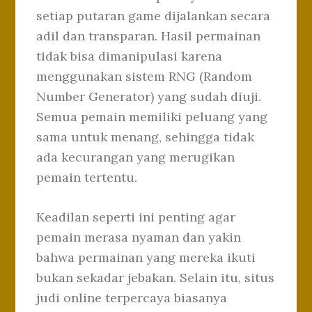
setiap putaran game dijalankan secara
adil dan transparan. Hasil permainan
tidak bisa dimanipulasi karena
menggunakan sistem RNG (Random
Number Generator) yang sudah diuji.
Semua pemain memiliki peluang yang
sama untuk menang, sehingga tidak
ada kecurangan yang merugikan
pemain tertentu.
Keadilan seperti ini penting agar
pemain merasa nyaman dan yakin
bahwa permainan yang mereka ikuti
bukan sekadar jebakan.
Selain itu, situs
judi online terpercaya biasanya