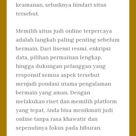
keamanan, sebaiknya hindari situs
tersebut.
Memilih situs judi online terpercaya
adalah langkah paling penting sebelum
bermain. Dari lisensi resmi, enkripsi
data, pilihan permainan lengkap,
hingga dukungan pelanggan yang
responsif semua aspek tersebut
menjadi pondasi utama pengalaman
bermain yang aman. Dengan
melakukan riset dan memilih platform
yang tepat, Anda bisa menikmati judi
online tanpa rasa khawatir dan
sepenuhnya fokus pada hiburan.