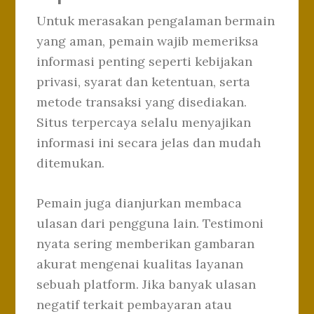
Untuk merasakan pengalaman bermain
yang aman, pemain wajib memeriksa
informasi penting seperti kebijakan
privasi, syarat dan ketentuan, serta
metode transaksi yang disediakan.
Situs terpercaya selalu menyajikan
informasi ini secara jelas dan mudah
ditemukan.
Pemain juga dianjurkan membaca
ulasan dari pengguna lain. Testimoni
nyata sering memberikan gambaran
akurat mengenai kualitas layanan
sebuah platform. Jika banyak ulasan
negatif terkait pembayaran atau