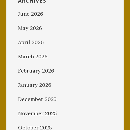
ARCHIVES
June 2026
May 2026
April 2026
March 2026
February 2026
January 2026
December 2025
November 2025
October 2025