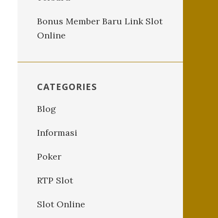
Bonus Member Baru Link Slot
Online
CATEGORIES
Blog
Informasi
Poker
RTP Slot
Slot Online