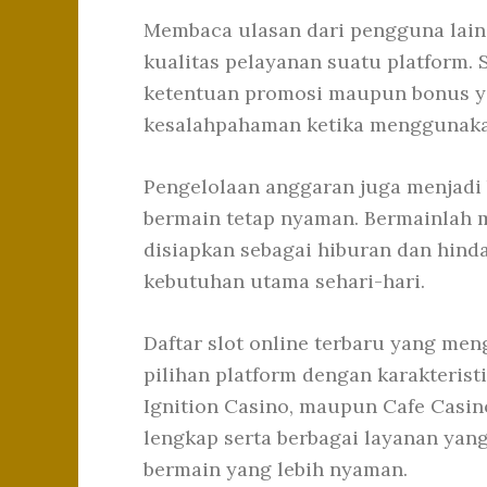
Membaca ulasan dari pengguna lain
kualitas pelayanan suatu platform.
ketentuan promosi maupun bonus yan
kesalahpahaman ketika menggunak
Pengelolaan anggaran juga menjadi
bermain tetap nyaman. Bermainlah
disiapkan sebagai hiburan dan hin
kebutuhan utama sehari-hari.
Daftar slot online terbaru yang m
pilihan platform dengan karakterist
Ignition Casino, maupun Cafe Casin
lengkap serta berbagai layanan ya
bermain yang lebih nyaman.