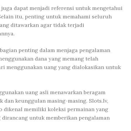
 juga dapat menjadi referensi untuk mengetahui
 Selain itu, penting untuk memahami seluruh
g ditawarkan agar tidak terjadi
annya.
 bagian penting dalam menjaga pengalaman
 menggunakan dana yang memang telah
dari menggunakan uang yang dialokasikan untuk
enggunakan uang asli menawarkan beragam
ik dan keunggulan masing-masing. Slots.lv,
o dikenal memiliki koleksi permainan yang
ng dirancang untuk memberikan pengalaman