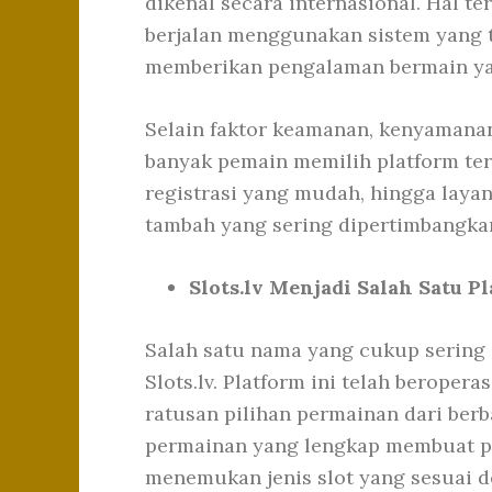
dikenal secara internasional. Hal 
berjalan menggunakan sistem yang t
memberikan pengalaman bermain ya
Selain faktor keamanan, kenyamana
banyak pemain memilih platform ter
registrasi yang mudah, hingga layan
tambah yang sering dipertimbangk
Slots.lv Menjadi Salah Satu 
Salah satu nama yang cukup sering
Slots.lv. Platform ini telah berope
ratusan pilihan permainan dari berb
permainan yang lengkap membuat pe
menemukan jenis slot yang sesuai 