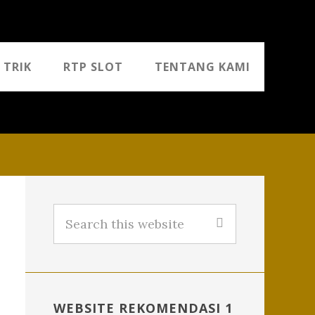
TRIK
RTP SLOT
TENTANG KAMI
Primary
Sidebar
Search
this
website
WEBSITE REKOMENDASI 1