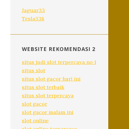
Jaguar33
Tesla338
WEBSITE REKOMENDASI 2
situs judi slot terpercaya no 1
situs slot
situs slot gacor hari ini
situs slot terbaik
situs slot terpercaya
slot gacor
slot gacor malam ini
slot online
slot online terpercaya