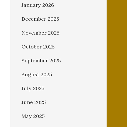
January 2026
December 2025
November 2025
October 2025
September 2025
August 2025
July 2025
June 2025
May 2025