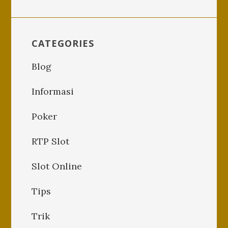
CATEGORIES
Blog
Informasi
Poker
RTP Slot
Slot Online
Tips
Trik