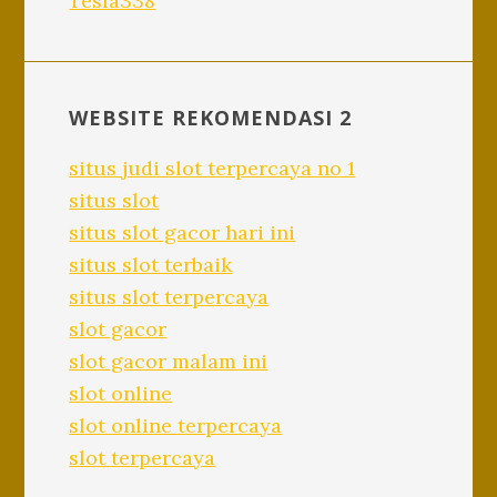
Tesla338
WEBSITE REKOMENDASI 2
situs judi slot terpercaya no 1
situs slot
situs slot gacor hari ini
situs slot terbaik
situs slot terpercaya
slot gacor
slot gacor malam ini
slot online
slot online terpercaya
slot terpercaya