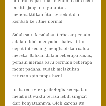
putaran cepat tidak menunjukkan hasil
positif, jangan ragu untuk
menonaktifkan fitur tersebut dan
kembali ke ritme normal.
Salah satu kesalahan terbesar pemain
adalah tidak menyadari bahwa fitur
cepat ini sedang menghabiskan saldo
mereka. Bahkan dalam beberapa kasus,
pemain merasa baru bermain beberapa
menit padahal sudah melakukan
ratusan spin tanpa hasil.
Ini karena efek psikologis kecepatan
membuat waktu terasa lebih singkat
dari kenyataannya. Oleh karena itu,