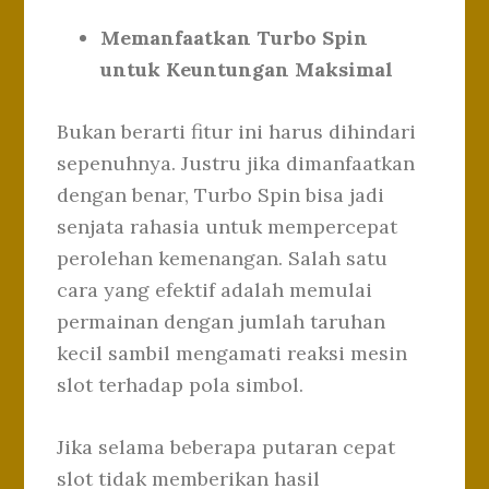
Memanfaatkan Turbo Spin
untuk Keuntungan Maksimal
Bukan berarti fitur ini harus dihindari
sepenuhnya. Justru jika dimanfaatkan
dengan benar, Turbo Spin bisa jadi
senjata rahasia untuk mempercepat
perolehan kemenangan. Salah satu
cara yang efektif adalah memulai
permainan dengan jumlah taruhan
kecil sambil mengamati reaksi mesin
slot terhadap pola simbol.
Jika selama beberapa putaran cepat
slot tidak memberikan hasil