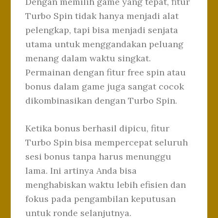
Dengan memilih game yang tepat, fitur
Turbo Spin tidak hanya menjadi alat
pelengkap, tapi bisa menjadi senjata
utama untuk menggandakan peluang
menang dalam waktu singkat.
Permainan dengan fitur free spin atau
bonus dalam game juga sangat cocok
dikombinasikan dengan Turbo Spin.
Ketika bonus berhasil dipicu, fitur
Turbo Spin bisa mempercepat seluruh
sesi bonus tanpa harus menunggu
lama. Ini artinya Anda bisa
menghabiskan waktu lebih efisien dan
fokus pada pengambilan keputusan
untuk ronde selanjutnya.