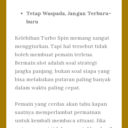
Tetap Waspada, Jangan Terburu-
buru
Kelebihan Turbo Spin memang sangat
menggiurkan. Tapi hal tersebut tidak
boleh membuat pemain terlena.
Bermain slot adalah soal strategi
jangka panjang, bukan soal siapa yang
bisa melakukan putaran paling banyak
dalam waktu paling cepat.
Pemain yang cerdas akan tahu kapan
saatnya memperlambat permainan
untuk kembali membaca situasi. Jika