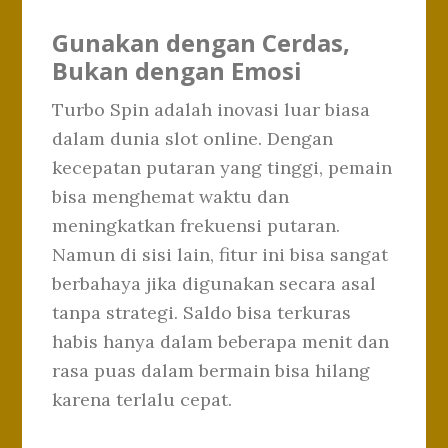
Gunakan dengan Cerdas,
Bukan dengan Emosi
Turbo Spin adalah inovasi luar biasa
dalam dunia slot online. Dengan
kecepatan putaran yang tinggi, pemain
bisa menghemat waktu dan
meningkatkan frekuensi putaran.
Namun di sisi lain, fitur ini bisa sangat
berbahaya jika digunakan secara asal
tanpa strategi. Saldo bisa terkuras
habis hanya dalam beberapa menit dan
rasa puas dalam bermain bisa hilang
karena terlalu cepat.