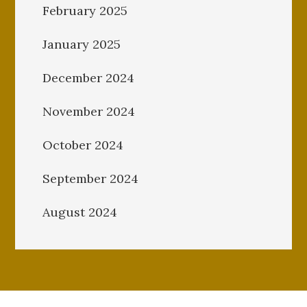
February 2025
January 2025
December 2024
November 2024
October 2024
September 2024
August 2024