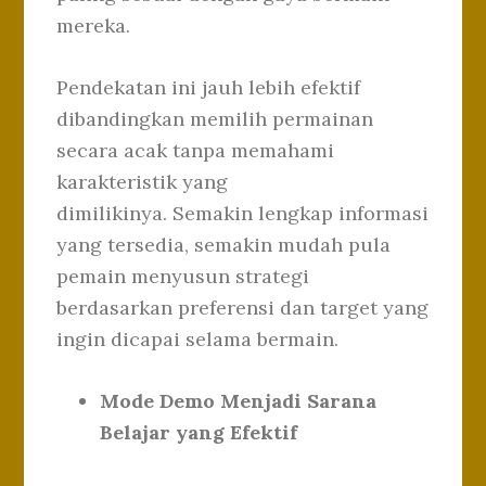
mereka.
Pendekatan ini jauh lebih efektif
dibandingkan memilih permainan
secara acak tanpa memahami
karakteristik yang
dimilikinya.
Semakin lengkap informasi
yang tersedia, semakin mudah pula
pemain menyusun strategi
berdasarkan preferensi dan target yang
ingin dicapai selama bermain.
Mode Demo Menjadi Sarana
Belajar yang Efektif