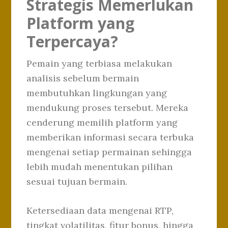
Strategis Memerlukan
Platform yang
Terpercaya?
Pemain yang terbiasa melakukan
analisis sebelum bermain
membutuhkan lingkungan yang
mendukung proses tersebut. Mereka
cenderung memilih platform yang
memberikan informasi secara terbuka
mengenai setiap permainan sehingga
lebih mudah menentukan pilihan
sesuai tujuan bermain.
Ketersediaan data mengenai RTP,
tingkat volatilitas, fitur bonus, hingga