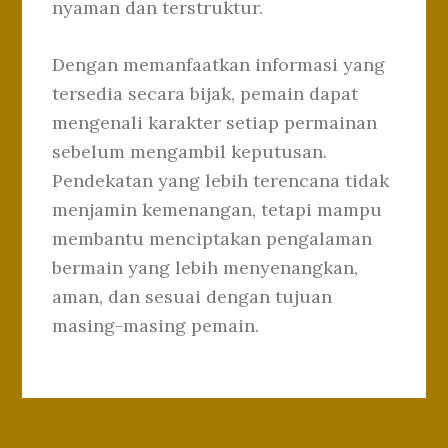
nyaman dan terstruktur.
Dengan memanfaatkan informasi yang
tersedia secara bijak, pemain dapat
mengenali karakter setiap permainan
sebelum mengambil keputusan.
Pendekatan yang lebih terencana tidak
menjamin kemenangan, tetapi mampu
membantu menciptakan pengalaman
bermain yang lebih menyenangkan,
aman, dan sesuai dengan tujuan
masing-masing pemain.