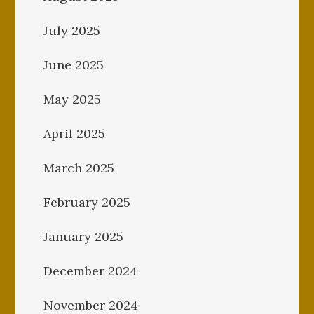
July 2025
June 2025
May 2025
April 2025
March 2025
February 2025
January 2025
December 2024
November 2024