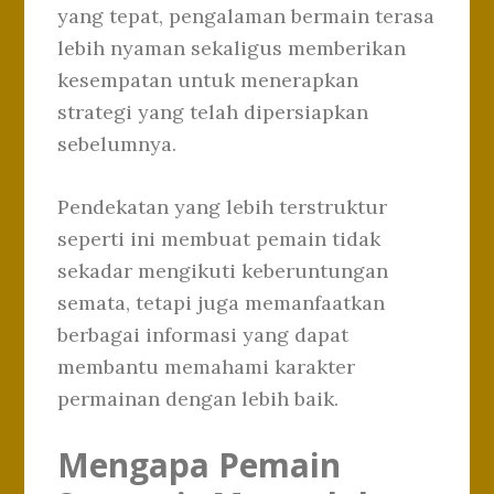
yang tepat, pengalaman bermain terasa
lebih nyaman sekaligus memberikan
kesempatan untuk menerapkan
strategi yang telah dipersiapkan
sebelumnya.
Pendekatan yang lebih terstruktur
seperti ini membuat pemain tidak
sekadar mengikuti keberuntungan
semata, tetapi juga memanfaatkan
berbagai informasi yang dapat
membantu memahami karakter
permainan dengan lebih baik.
Mengapa Pemain