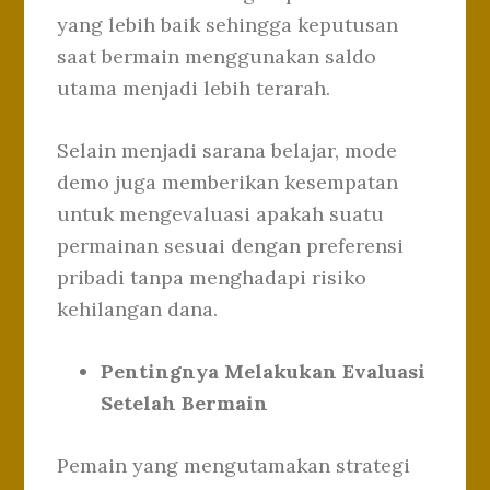
yang lebih baik sehingga keputusan
saat bermain menggunakan saldo
utama menjadi lebih terarah.
Selain menjadi sarana belajar, mode
demo juga memberikan kesempatan
untuk mengevaluasi apakah suatu
permainan sesuai dengan preferensi
pribadi tanpa menghadapi risiko
kehilangan dana.
Pentingnya Melakukan Evaluasi
Setelah Bermain
Pemain yang mengutamakan strategi