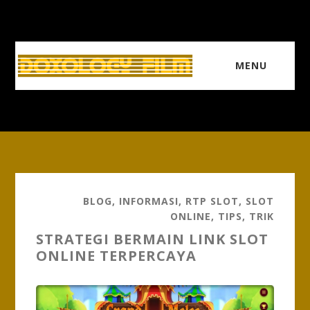
Skip
Skip
to
to
main
primary
content
sidebar
MENU
BLOG
,
INFORMASI
,
RTP SLOT
,
SLOT
ONLINE
,
TIPS
,
TRIK
STRATEGI BERMAIN LINK SLOT
ONLINE TERPERCAYA